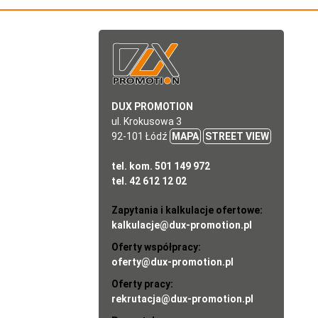
DUX PROMOTION
ul. Krokusowa 3
92-101 Łódź
MAPA
STREET VIEW
tel. kom. 501 149 972
tel. 42 612 12 02
Zapytania i kalkulacje ofertowe:
kalkulacje@dux-promotion.pl
Oferty współpracy:
oferty@dux-promotion.pl
Oferty pracy:
rekrutacja@dux-promotion.pl