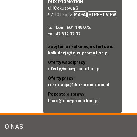
DUX PROMOTION
ul. Krokusowa 3
92-101 Łódź
MAPA
STREET VIEW
tel. kom. 501 149 972
tel. 42 612 12 02
Zapytania i kalkulacje ofertowe:
kalkulacje@dux-promotion.pl
Oferty współpracy:
oferty@dux-promotion.pl
Oferty pracy:
rekrutacja@dux-promotion.pl
Pozostałe sprawy:
biuro@dux-promotion.pl
O NAS