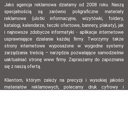
Jako agencja reklamowa działamy od 2008 roku. Naszą
specjalnością są zarówno poligraficzne materiały
reklamowe (ulotki informacyjne, wizytówki, foldery,
katalogi, kalendarze, teczki ofertowe, bannery, plakaty), jak
i najnowsze zdobycze informatyki - aplikacje internetowe
usprawniające działanie każdej firmy. Tworzymy także
strony internetowe wyposażone w wygodne systemy
zarządzania treścią – narzędzia pozwalające samodzielnie
uaktualniać stronę www firmy. Zapraszamy do zapoznania
się z naszą ofertą.
Klientom, którym zależy na precyzji i wysokiej jakości
materiałów reklamowych, polecamy druk cyfrowy i
offsetowy – ten pierwszy, dzięki krótkiemu przygotowaniu,
pozwala na szybkie wydanie serii materiałów na
konferencję lub spotkanie biznesowe, drugi zaś świetnie
nadaje się do drukowania w dużym nakładzie przy
zachowaniu znakomitej jakości wydruku.