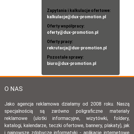
Zapytania i kalkulacje ofertowe:
kalkulacje@dux-promotion.pl
Oferty współpracy:
oferty@dux-promotion.pl
Oferty pracy:
rekrutacja@dux-promotion.pl
Pozostałe sprawy:
biuro@dux-promotion.pl
O NAS
Jako agencja reklamowa działamy od 2008 roku. Naszą
specjalnością są zarówno poligraficzne materiały
reklamowe (ulotki informacyjne, wizytówki, foldery,
katalogi, kalendarze, teczki ofertowe, bannery, plakaty), jak
i najnowsze zdobycze informatyki - aplikacje internetowe