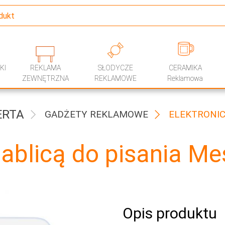
KI
REKLAMA
SŁODYCZE
CERAMIKA
ZEWNĘTRZNA
REKLAMOWE
Reklamowa
ERTA
GADŻETY REKLAMOWE
ELEKTRONI
tablicą do pisania M
Opis produktu