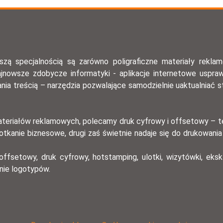
 specjalnością są zarówno poligraficzne materiały reklamowe
 najnowsze zdobycze informatyki - aplikacje internetowe uspra
 treścią – narzędzia pozwalające samodzielnie uaktualniać s
 materiałów reklamowych, polecamy druk cyfrowy i offsetowy – t
potkanie biznesowe, drugi zaś świetnie nadaje się do drukowani
offsetowy, druk cyfrowy, hotstamping, ulotki, wizytówki, eksk
anie logotypów.