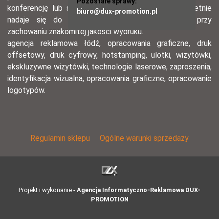
Pozostałe sprawy:
biuro@dux-promotion.pl
O NAS
Jako agencja reklamowa działamy od 2008 roku. Naszą
specjalnością są zarówno poligraficzne materiały
reklamowe (ulotki informacyjne, wizytówki, foldery,
katalogi, kalendarze, teczki ofertowe, bannery, plakaty), jak
i najnowsze zdobycze informatyki - aplikacje internetowe
usprawniające działanie każdej firmy. Tworzymy także
strony internetowe wyposażone w wygodne systemy
zarządzania treścią – narzędzia pozwalające samodzielnie
uaktualniać stronę www firmy. Zapraszamy do zapoznania
się z naszą ofertą.
Klientom, którym zależy na precyzji i wysokiej jakości
materiałów reklamowych, polecamy druk cyfrowy i