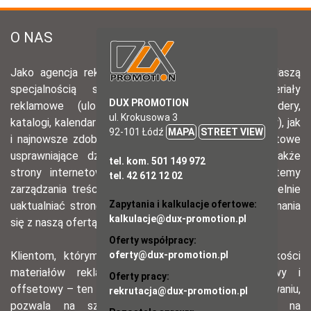
DUX PROMOTION
ul. Krokusowa 3
92-101 Łódź
MAPA
STREET VIEW
tel. kom. 501 149 972
tel. 42 612 12 02
Zapytania i kalkulacje ofertowe:
kalkulacje@dux-promotion.pl
Oferty współpracy:
oferty@dux-promotion.pl
Oferty pracy:
rekrutacja@dux-promotion.pl