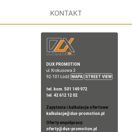
KONTAKT
DUX PROMOTION
ul. Krokusowa 3
92-101 Łódź
MAPA
STREET VIEW
tel. kom. 501 149 972
tel. 42 612 12 02
Zapytania i kalkulacje ofertowe:
kalkulacje@dux-promotion.pl
Oferty współpracy:
oferty@dux-promotion.pl