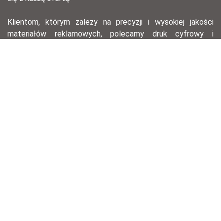
Klientom, którym zależy na precyzji i wysokiej jakości
materiałów reklamowych, polecamy druk cyfrowy i
offsetowy – ten pierwszy, dzięki krótkiemu przygotowaniu,
pozwala na szybkie wydanie serii materiałów na
konferencję lub spotkanie biznesowe, drugi zaś świetnie
nadaje się do drukowania w dużym nakładzie przy
zachowaniu znakomitej jakości wydruku.
agencja reklamowa łódź, opracowania graficzne, druk
offsetowy, druk cyfrowy, hotstamping, ulotki, wizytówki,
ekskluzywne wizytówki, technologie laserowe, zaproszenia,
identyfikacja wizualna, opracowania graficzne, opracowanie
logotypów.
Regulamin sklepu
Ogólne warunki sprzedaży