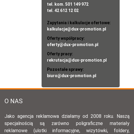
tel. kom. 501 149 972
tel. 42 612 12 02
Zapytania i kalkulacje ofertowe:
kalkulacje@dux-promotion.pl
Oferty współpracy:
oferty@dux-promotion.pl
Oferty pracy:
rekrutacja@dux-promotion.pl
Pozostałe sprawy:
biuro@dux-promotion.pl
O NAS
Jako agencja reklamowa działamy od 2008 roku. Naszą
specjalnością są zarówno poligraficzne materiały
reklamowe (ulotki informacyjne, wizytówki, foldery,