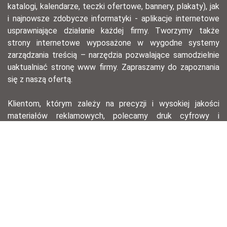
katalogi, kalendarze, teczki ofertowe, bannery, plakaty), jak
i najnowsze zdobycze informatyki - aplikacje internetowe
usprawniające działanie każdej firmy. Tworzymy także
strony internetowe wyposażone w wygodne systemy
zarządzania treścią – narzędzia pozwalające samodzielnie
uaktualniać stronę www firmy. Zapraszamy do zapoznania
się z naszą ofertą.
Klientom, którym zależy na precyzji i wysokiej jakości
materiałów reklamowych, polecamy druk cyfrowy i
offsetowy – ten pierwszy, dzięki krótkiemu przygotowaniu,
pozwala na szybkie wydanie serii materiałów na
konferencję lub spotkanie biznesowe, drugi zaś świetnie
nadaje się do drukowania w dużym nakładzie przy
zachowaniu znakomitej jakości wydruku.
agencja reklamowa łódź, opracowania graficzne, druk
offsetowy, druk cyfrowy, hotstamping, ulotki, wizytówki,
ekskluzywne wizytówki, technologie laserowe, zaproszenia,
identyfikacja wizualna, opracowania graficzne, opracowanie