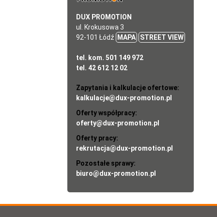
DUX PROMOTION
ul. Krokusowa 3
92-101 Łódź
MAPA
STREET VIEW
tel. kom. 501 149 972
tel. 42 612 12 02
Zapytania i kalkulacje ofertowe:
kalkulacje@dux-promotion.pl
Oferty współpracy:
oferty@dux-promotion.pl
Oferty pracy:
rekrutacja@dux-promotion.pl
Pozostałe sprawy:
biuro@dux-promotion.pl