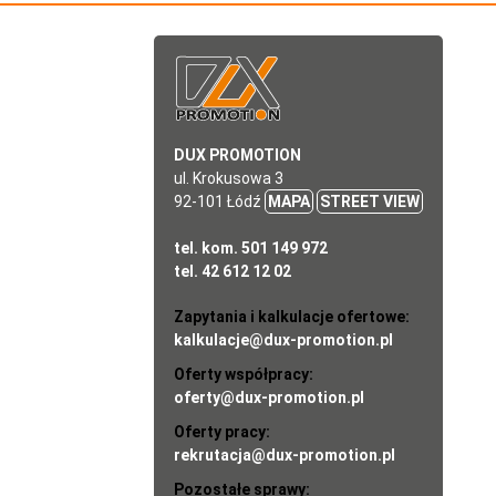
DUX PROMOTION
ul. Krokusowa 3
92-101 Łódź
MAPA
STREET VIEW
tel. kom. 501 149 972
tel. 42 612 12 02
Zapytania i kalkulacje ofertowe:
kalkulacje@dux-promotion.pl
Oferty współpracy:
oferty@dux-promotion.pl
Oferty pracy:
rekrutacja@dux-promotion.pl
Pozostałe sprawy: