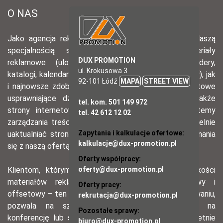
DUX PROMOTION
ul. Krokusowa 3
92-101 Łódź
MAPA
STREET VIEW
tel. kom. 501 149 972
tel. 42 612 12 02
Zapytania i kalkulacje ofertowe:
kalkulacje@dux-promotion.pl
Oferty współpracy:
oferty@dux-promotion.pl
Oferty pracy:
rekrutacja@dux-promotion.pl
Pozostałe sprawy:
biuro@dux-promotion.pl