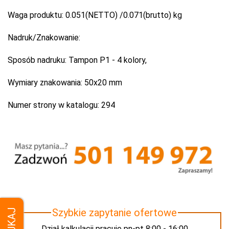
Waga produktu:
0.051(NETTO) /0.071(brutto) kg
Nadruk/Znakowanie:
Sposób nadruku:
Tampon P1 - 4 kolory,
Wymiary znakowania:
50x20 mm
Numer strony w katalogu:
294
Szybkie zapytanie ofertowe
SZUKAJ
Dział kalkulacji pracuje pn-pt 8:00 - 16:00