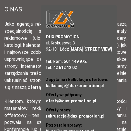
DUX PROMOTION
ul. Krokusowa 3
92-101 Łódź
MAPA
STREET VIEW
tel. kom. 501 149 972
tel. 42 612 12 02
Zapytania i kalkulacje ofertowe:
kalkulacje@dux-promotion.pl
Oferty współpracy:
oferty@dux-promotion.pl
Oferty pracy:
rekrutacja@dux-promotion.pl
Pozostałe sprawy: