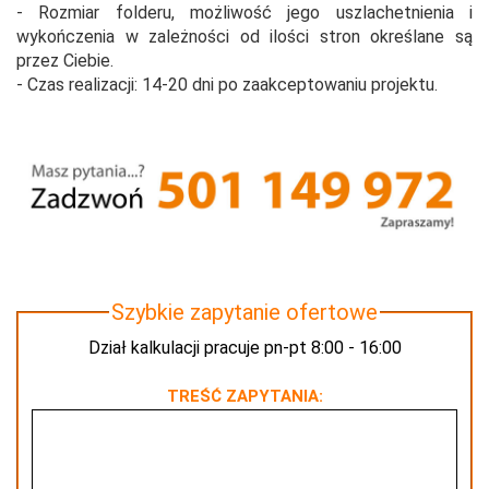
-
Rozmiar folderu, mo
ż
liwo
ść
jego uszlachetnienia i
wyko
ń
czenia w zale
ż
no
ś
ci od ilo
ś
ci stron okre
ś
lane s
ą
przez Ciebie.
- Czas realizacji: 14-20 dni po zaakceptowaniu projektu.
Szybkie zapytanie ofertowe
Dział kalkulacji pracuje pn-pt 8:00 - 16:00
TREŚĆ ZAPYTANIA: