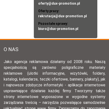
oferty@dux-promotion.pl
Oferty pracy:
rekrutacja@dux-promotion.pl
Pozostałe sprawy:
biuro@dux-promotion.pl
O NAS
Jako agencja reklamowa działamy od 2008 roku. Naszą
specjalnością są zarówno poligraficzne materiały
reklamowe (ulotki informacyjne, wizytówki, foldery,
katalogi, kalendarze, teczki ofertowe, bannery, plakaty), jak
i najnowsze zdobycze informatyki - aplikacje internetowe
usprawniające działanie każdej firmy. Tworzymy także
strony internetowe wyposażone w wygodne systemy
zarządzania treścią – narzędzia pozwalające samodzielnie
uaktualniać stronę www firmy. Zapraszamy do zapoznania