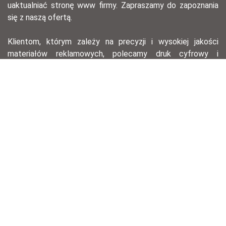
uaktualniać stronę www firmy. Zapraszamy do zapoznania
się z naszą ofertą.
Klientom, którym zależy na precyzji i wysokiej jakości
materiałów reklamowych, polecamy druk cyfrowy i
offsetowy – ten pierwszy, dzięki krótkiemu przygotowaniu,
pozwala na szybkie wydanie serii materiałów na
konferencję lub spotkanie biznesowe, drugi zaś świetnie
nadaje się do drukowania w dużym nakładzie przy
zachowaniu znakomitej jakości wydruku.
agencja reklamowa łódź, opracowania graficzne, druk
offsetowy, druk cyfrowy, hotstamping, ulotki, wizytówki,
ekskluzywne wizytówki, technologie laserowe, zaproszenia,
identyfikacja wizualna, opracowania graficzne, opracowanie
logotypów.
Regulamin sklepu
Ogólne warunki sprzedaży