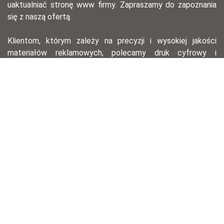
uaktualniać stronę www firmy. Zapraszamy do zapoznania
się z naszą ofertą.
Klientom, którym zależy na precyzji i wysokiej jakości
materiałów reklamowych, polecamy druk cyfrowy i
offsetowy – ten pierwszy, dzięki krótkiemu przygotowaniu,
pozwala na szybkie wydanie serii materiałów na
konferencję lub spotkanie biznesowe, drugi zaś świetnie
nadaje się do drukowania w dużym nakładzie przy
zachowaniu znakomitej jakości wydruku.
agencja reklamowa łódź, opracowania graficzne, druk
offsetowy, druk cyfrowy, hotstamping, ulotki, wizytówki,
ekskluzywne wizytówki, technologie laserowe, zaproszenia,
identyfikacja wizualna, opracowania graficzne, opracowanie
logotypów.
Regulamin sklepu
Ogólne warunki sprzedaży