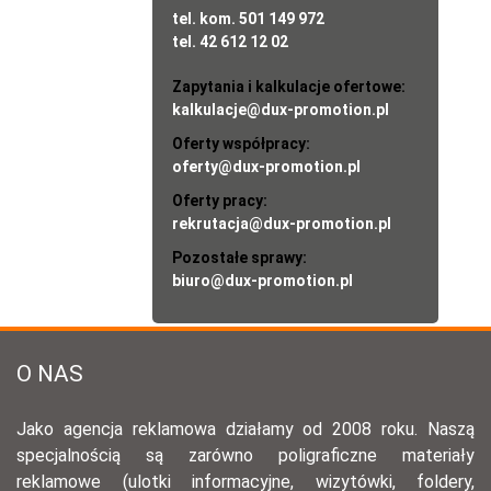
tel. kom. 501 149 972
tel. 42 612 12 02
Zapytania i kalkulacje ofertowe:
kalkulacje@dux-promotion.pl
Oferty współpracy:
oferty@dux-promotion.pl
Oferty pracy:
rekrutacja@dux-promotion.pl
Pozostałe sprawy:
biuro@dux-promotion.pl
O NAS
Jako agencja reklamowa działamy od 2008 roku. Naszą
specjalnością są zarówno poligraficzne materiały
reklamowe (ulotki informacyjne, wizytówki, foldery,