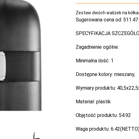
Zestaw dwóch walizek na kółkach
Sugerowana cena od:
511.47 
SPECYFIKACJA SZCZEGÓŁ
Zagadnienie ogólne:
Minimalna ilość:
1
Dostępne kolory:
mieszany,
Wymiary produktu:
40,5x22,
Materiał:
plastik
Objętość produktu:
54.92
Waga produktu:
6.42(NETTO) 