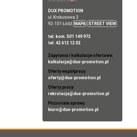
DUX PROMOTION
ul. Krokusowa 3
92-101 Łódź
MAPA
STREET VIEW
tel. kom. 501 149 972
tel. 42 612 12 02
Zapytania i kalkulacje ofertowe:
kalkulacje@dux-promotion.pl
Oferty współpracy:
oferty@dux-promotion.pl
Oferty pracy:
rekrutacja@dux-promotion.pl
Pozostałe sprawy:
biuro@dux-promotion.pl