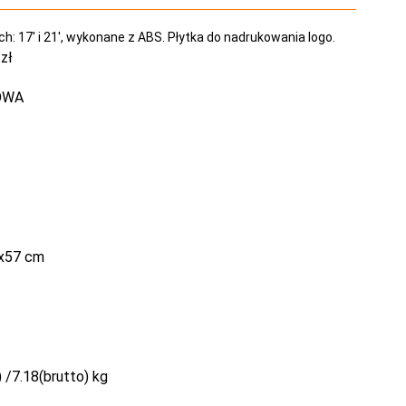
: 17' i 21', wykonane z ABS. Płytka do nadrukowania logo.
zł
OWA
5x57 cm
/7.18(brutto) kg