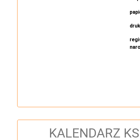
papi
dru
regi
nar
KALENDARZ KS