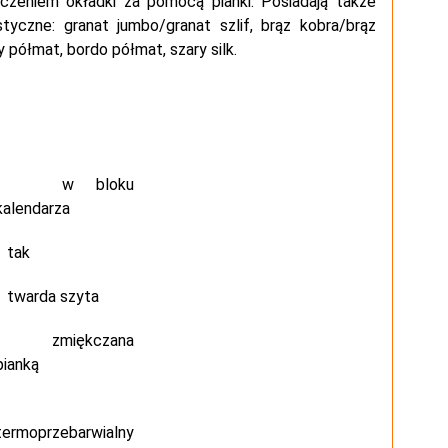
zeniem okładki za pomocą pianki. Posiadają także
yczne: granat jumbo/granat szlif, brąz kobra/brąz
 półmat, bordo półmat, szary silk.
w bloku
kalendarza
tak
twarda szyta
zmiękczana
pianką
termoprzebarwialny