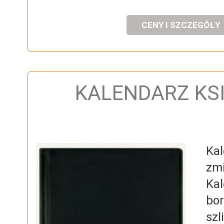
CENY I SZCZEGÓŁY
KALENDARZ KS
Ka
zmi
Ka
bor
szl