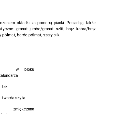
zeniem okładki za pomocą pianki. Posiadają także
yczne: granat jumbo/granat szlif, brąz kobra/brąz
 półmat, bordo półmat, szary silk.
w bloku
kalendarza
tak
twarda szyta
zmiękczana