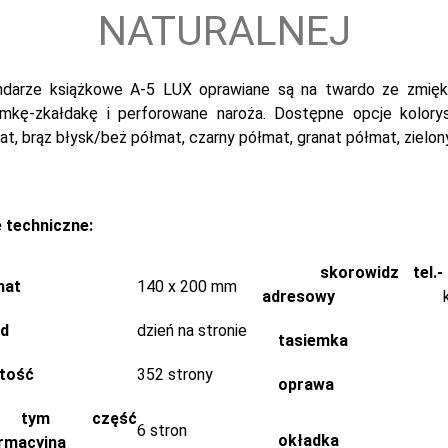
NATURALNEJ
ndarze książkowe A-5 LUX oprawiane są na twardo ze zmiękc
emkę-zkałdakę i perforowane naroża. Dostępne opcje koloryst
t, brąz błysk/beż półmat, czarny półmat, granat półmat, zielony
 techniczne:
skorowidz tel.-
mat
140 x 200 mm
adresowy
ad
dzień na stronie
tasiemka
ętość
352 strony
oprawa
tym część
6 stron
okładka
rmacyjna