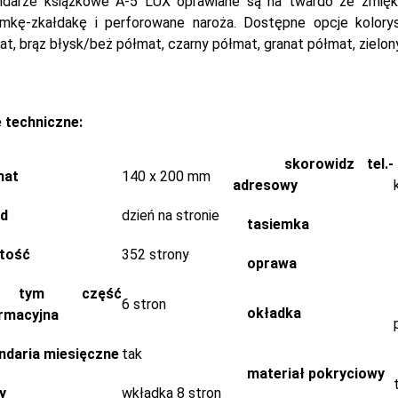
ndarze książkowe A-5 LUX oprawiane są na twardo ze zmiękc
emkę-zkałdakę i perforowane naroża. Dostępne opcje koloryst
t, brąz błysk/beż półmat, czarny półmat, granat półmat, zielony
 techniczne:
skorowidz tel.-
mat
140 x 200 mm
adresowy
ad
dzień na stronie
tasiemka
ętość
352 strony
oprawa
tym część
6 stron
okładka
rmacyjna
ndaria miesięczne
tak
materiał pokryciowy
y
wkładka 8 stron