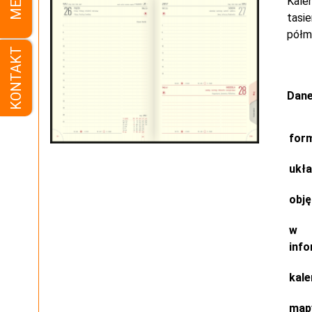
MENU
Kale
tasi
półma
KONTAKT
Dane
for
ukł
obj
w 
info
kale
map