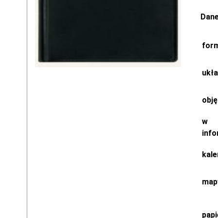
Dane
for
ukł
obj
w 
info
kale
map
papi