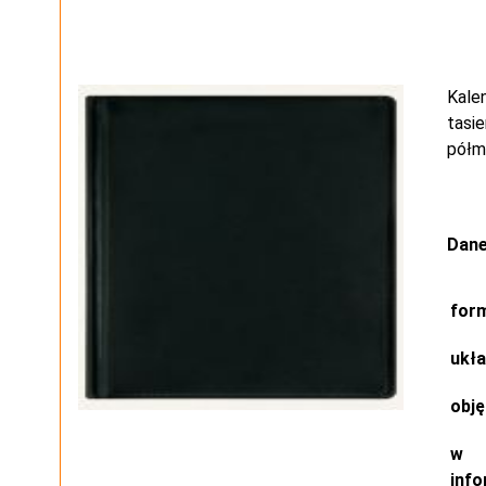
Kale
tasi
półma
Dane
for
ukł
obj
w 
info