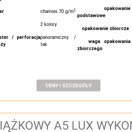
opakowanie
2
er
chamois 70 g/m
podstawowe
k
2 kolory
opakowanie zbiorcze
ster / perforacja
panoramiczny /
waga opakowania
oży
tak
zbiorczego
CENY I SZCZEGÓŁY
IĄŻKOWY A5 LUX WYKO