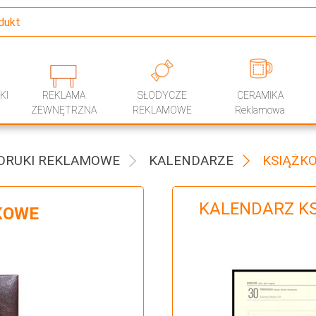
KI
REKLAMA
SŁODYCZE
CERAMIKA
ZEWNĘTRZNA
REKLAMOWE
Reklamowa
 DRUKI REKLAMOWE
KALENDARZE
KSIĄŻKO
KALENDARZ K
KOWE