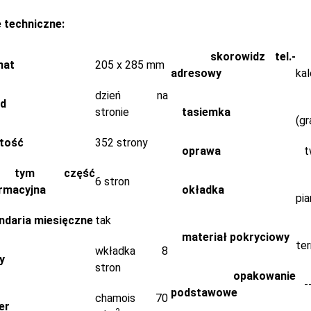
 techniczne:
skorowidz tel.-
w
mat
205 x 285 mm
adresowy
ka
dzień na
ad
stronie
tasiemka
(g
ętość
352 strony
oprawa
tw
tym część
6 stron
z
rmacyjna
okładka
pia
ndaria miesięczne
tak
materiał pokryciowy
te
wkładka 8
y
stron
opakowanie
-
podstawowe
chamois 70
er