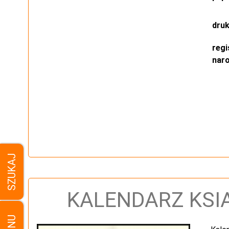
dru
regi
nar
SZUKAJ
KALENDARZ KSI