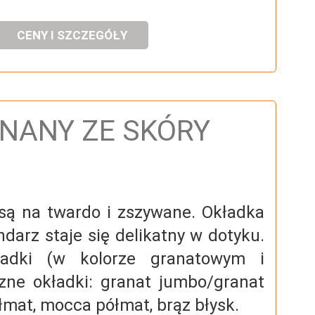
CENY I SZCZEGÓŁY
NANY ZE SKÓRY
są na twardo i zszywane. Okładka
ndarz staje się delikatny w dotyku.
ładki (w kolorze granatowym i
zne okładki: granat jumbo/granat
ółmat, mocca półmat, brąz błysk.