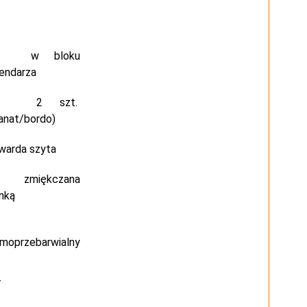
 bloku
lendarza
2 szt.
ranat/bordo)
arda szyta
miękczana
nką
rmoprzebarwialny
-