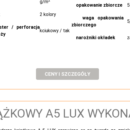
2
g/m
opakowanie zbiorcze
5 
k
2 kolory
waga opakowania
5,
zbiorczego
ster / perforacja
kciukowy / tak
oży
narożniki okładek
za
CENY I SZCZEGÓŁY
ĄŻKOWY A5 LUX WYKON