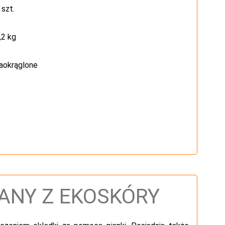
szt.
2 kg
okrąglone
ANY Z EKOSKÓRY