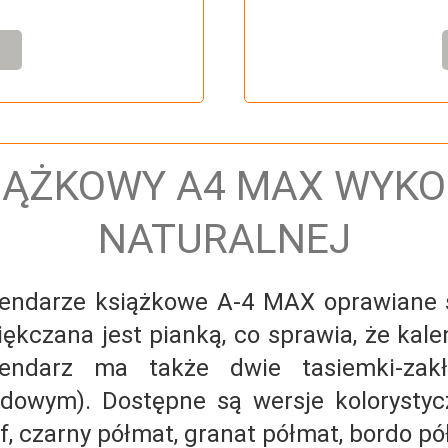
IĄŻKOWY A4 MAX WYKO
NATURALNEJ
lendarze książkowe A-4 MAX oprawiane 
ękczana jest pianką, co sprawia, że kale
lendarz ma także dwie tasiemki-zak
dowym). Dostępne są wersje kolorystyc
if, czarny półmat, granat półmat, bordo p