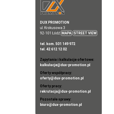
DUX PROMOTION
ul. Krokusowa 3
92-101 Łódź
MAPA
STREET VIEW
tel. kom. 501 149 972
tel. 42 612 12 02
Zapytania i kalkulacje ofertowe:
kalkulacje@dux-promotion.pl
Oferty współpracy:
oferty@dux-promotion.pl
Oferty pracy:
rekrutacja@dux-promotion.pl
Pozostałe sprawy:
biuro@dux-promotion.pl