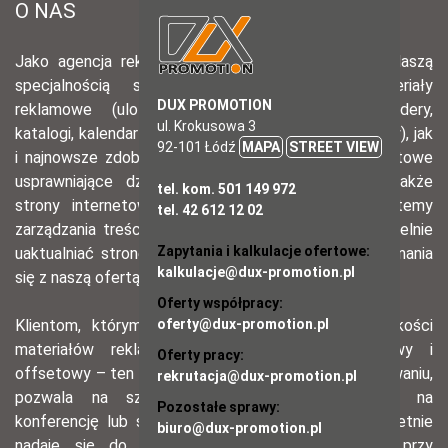
DUX PROMOTION
ul. Krokusowa 3
92-101 Łódź
MAPA
STREET VIEW
tel. kom. 501 149 972
tel. 42 612 12 02
Zapytania i kalkulacje ofertowe:
kalkulacje@dux-promotion.pl
Oferty współpracy:
oferty@dux-promotion.pl
Oferty pracy:
rekrutacja@dux-promotion.pl
Pozostałe sprawy:
biuro@dux-promotion.pl