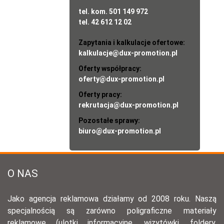
tel. kom. 501 149 972
tel. 42 612 12 02
Zapytania i kalkulacje ofertowe:
kalkulacje@dux-promotion.pl
Oferty współpracy:
oferty@dux-promotion.pl
Oferty pracy:
rekrutacja@dux-promotion.pl
Pozostałe sprawy:
biuro@dux-promotion.pl
O NAS
Jako agencja reklamowa działamy od 2008 roku. Naszą
specjalnością są zarówno poligraficzne materiały
reklamowe (ulotki informacyjne, wizytówki, foldery,