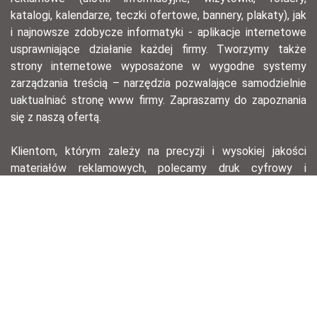
katalogi, kalendarze, teczki ofertowe, bannery, plakaty), jak
i najnowsze zdobycze informatyki - aplikacje internetowe
usprawniające działanie każdej firmy. Tworzymy także
strony internetowe wyposażone w wygodne systemy
zarządzania treścią – narzędzia pozwalające samodzielnie
uaktualniać stronę www firmy. Zapraszamy do zapoznania
się z naszą ofertą.
Klientom, którym zależy na precyzji i wysokiej jakości
materiałów reklamowych, polecamy druk cyfrowy i
offsetowy – ten pierwszy, dzięki krótkiemu przygotowaniu,
pozwala na szybkie wydanie serii materiałów na
konferencję lub spotkanie biznesowe, drugi zaś świetnie
nadaje się do drukowania w dużym nakładzie przy
zachowaniu znakomitej jakości wydruku.
agencja reklamowa łódź, opracowania graficzne, druk
offsetowy, druk cyfrowy, hotstamping, ulotki, wizytówki,
ekskluzywne wizytówki, technologie laserowe, zaproszenia,