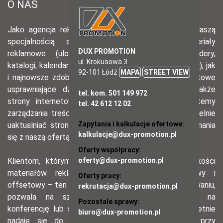
DUX PROMOTION
ul. Krokusowa 3
92-101 Łódź
MAPA
STREET VIEW
tel. kom. 501 149 972
tel. 42 612 12 02
Zapytania i kalkulacje ofertowe:
kalkulacje@dux-promotion.pl
Oferty współpracy:
oferty@dux-promotion.pl
Oferty pracy:
rekrutacja@dux-promotion.pl
Pozostałe sprawy:
biuro@dux-promotion.pl