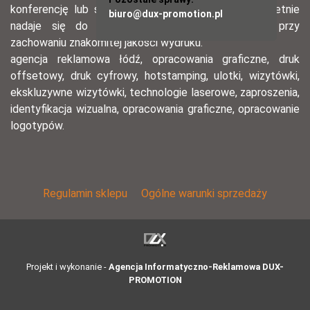
biuro@dux-promotion.pl
O NAS
Jako agencja reklamowa działamy od 2008 roku. Naszą
specjalnością są zarówno poligraficzne materiały
reklamowe (ulotki informacyjne, wizytówki, foldery,
katalogi, kalendarze, teczki ofertowe, bannery, plakaty), jak
i najnowsze zdobycze informatyki - aplikacje internetowe
usprawniające działanie każdej firmy. Tworzymy także
strony internetowe wyposażone w wygodne systemy
zarządzania treścią – narzędzia pozwalające samodzielnie
uaktualniać stronę www firmy. Zapraszamy do zapoznania
się z naszą ofertą.
Klientom, którym zależy na precyzji i wysokiej jakości
materiałów reklamowych, polecamy druk cyfrowy i