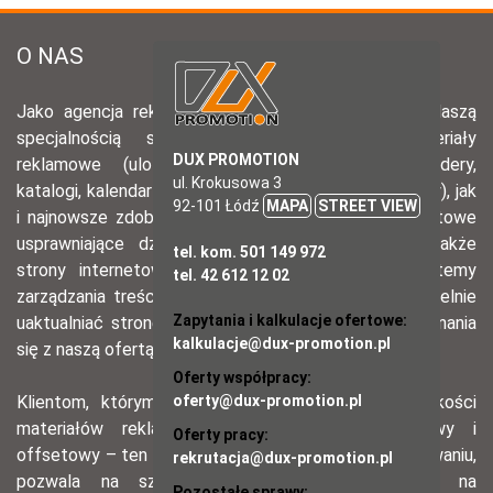
DUX PROMOTION
ul. Krokusowa 3
92-101 Łódź
MAPA
STREET VIEW
tel. kom. 501 149 972
tel. 42 612 12 02
Zapytania i kalkulacje ofertowe:
kalkulacje@dux-promotion.pl
Oferty współpracy:
oferty@dux-promotion.pl
Oferty pracy:
rekrutacja@dux-promotion.pl
Pozostałe sprawy: