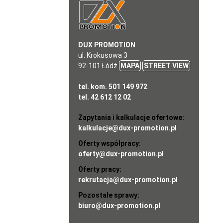
DUX PROMOTION
ul. Krokusowa 3
92-101 Łódź
MAPA
STREET VIEW
tel. kom. 501 149 972
tel. 42 612 12 02
Zapytania i kalkulacje ofertowe:
kalkulacje@dux-promotion.pl
Oferty współpracy:
oferty@dux-promotion.pl
Oferty pracy:
rekrutacja@dux-promotion.pl
Pozostałe sprawy:
biuro@dux-promotion.pl