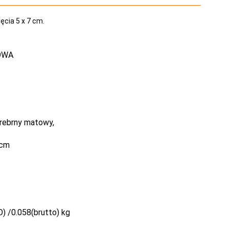
ęcia 5 x 7 cm.
OWA
rebrny matowy,
 cm
) /0.058(brutto) kg