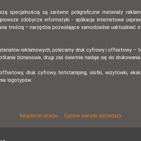
 specjalnością są zarówno poligraficzne materiały reklamowe
 najnowsze zdobycze informatyki - aplikacje internetowe uspra
 treścią – narzędzia pozwalające samodzielnie uaktualniać s
 materiałów reklamowych, polecamy druk cyfrowy i offsetowy – t
potkanie biznesowe, drugi zaś świetnie nadaje się do drukowani
offsetowy, druk cyfrowy, hotstamping, ulotki, wizytówki, eksk
anie logotypów.
Regulamin sklepu
Ogólne warunki sprzedaży