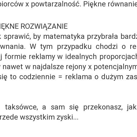
iorców x powtarzalność. Piękne równanie.
.PIĘKNE ROZWIĄZANIE
 sprawić, by matematyka przybrała bard
równania. W tym przypadku chodzi o r
ej formie reklamy w idealnych proporcjac
 nawet w najdalsze rejony x potencjalny
 się to codziennie = reklama o dużym za
 taksówce, a sam się przekonasz, ja
rzede wszystkim zyski...