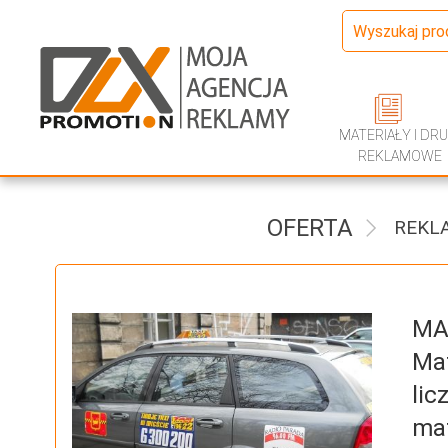
MATERIAŁY I DRU
REKLAMOWE
OFERTA
REKL
MA
Mat
li
mat