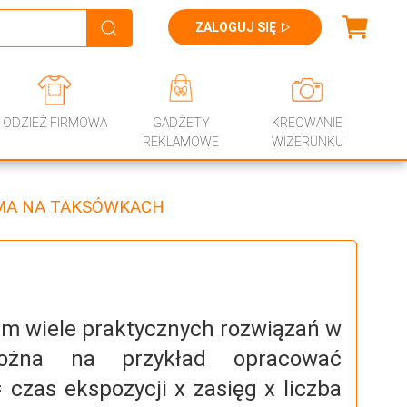
ZALOGUJ SIĘ
ODZIEŻ FIRMOWA
GADŻETY
KREOWANIE
REKLAMOWE
WIZERUNKU
MA NA TAKSÓWKACH
am wiele praktycznych rozwiązań w
można na przykład opracować
czas ekspozycji x zasięg x liczba