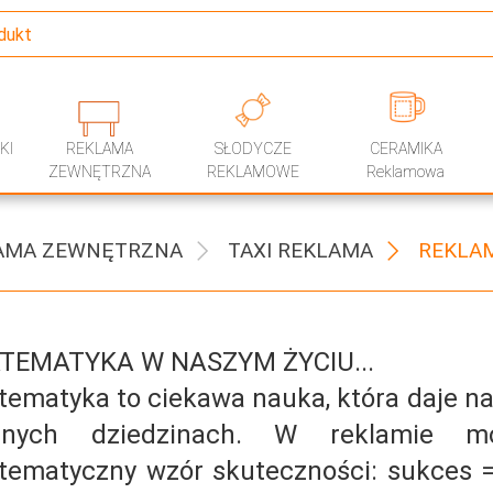
KI
REKLAMA
SŁODYCZE
CERAMIKA
ZEWNĘTRZNA
REKLAMOWE
Reklamowa
AMA ZEWNĘTRZNA
TAXI REKLAMA
REKLA
TEMATYKA W NASZYM ŻYCIU...
ematyka to ciekawa nauka, która daje n
cznych dziedzinach. W reklamie 
ematyczny wzór skuteczności: sukces = 