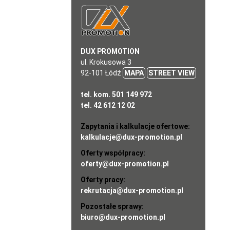
DUX PROMOTION
ul. Krokusowa 3
92-101 Łódź
MAPA
STREET VIEW
tel. kom. 501 149 972
tel. 42 612 12 02
Zapytania i kalkulacje ofertowe:
kalkulacje@dux-promotion.pl
Oferty współpracy:
oferty@dux-promotion.pl
Oferty pracy:
rekrutacja@dux-promotion.pl
Pozostałe sprawy:
biuro@dux-promotion.pl