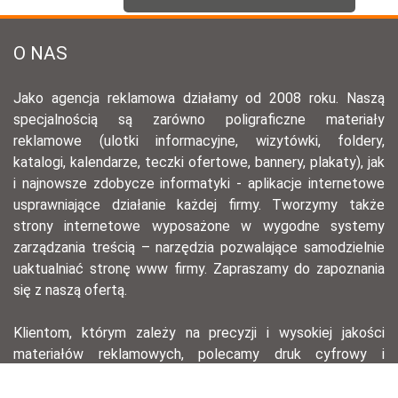
O NAS
Jako agencja reklamowa działamy od 2008 roku. Naszą
specjalnością są zarówno poligraficzne materiały
reklamowe (ulotki informacyjne, wizytówki, foldery,
katalogi, kalendarze, teczki ofertowe, bannery, plakaty), jak
i najnowsze zdobycze informatyki - aplikacje internetowe
usprawniające działanie każdej firmy. Tworzymy także
strony internetowe wyposażone w wygodne systemy
zarządzania treścią – narzędzia pozwalające samodzielnie
uaktualniać stronę www firmy. Zapraszamy do zapoznania
się z naszą ofertą.
Klientom, którym zależy na precyzji i wysokiej jakości
materiałów reklamowych, polecamy druk cyfrowy i
offsetowy – ten pierwszy, dzięki krótkiemu przygotowaniu,
pozwala na szybkie wydanie serii materiałów na