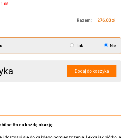
11.08
Razem:
276.00 zł
tu
Tak
Nie
yka
Dodaj do koszyka
ilne tło na każdą okazję!
 i dostosuj się do każdego pomieszczenia. Lekka jak piórko, a