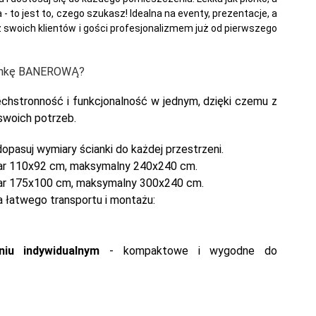
- to jest to, czego szukasz! Idealna na eventy, prezentacje, a
swoich klientów i gości profesjonalizmem już od pierwszego
iankę BANEROWĄ?
stronność i funkcjonalność w jednym, dzięki czemu z
swoich potrzeb.
dopasuj wymiary ścianki do każdej przestrzeni.
miar 110x92 cm, maksymalny 240x240 cm.
miar 175x100 cm, maksymalny 300x240 cm.
a łatwego transportu i montażu:
iu indywidualnym
- kompaktowe i wygodne do