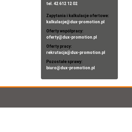
tel. 42 612 12 02
Zapytania i kalkulacje ofertowe:
kalkulacje@dux-promotion.pl
Oferty współpracy:
oferty@dux-promotion.pl
Oferty pracy:
rekrutacja@dux-promotion.pl
Pozostałe sprawy:
biuro@dux-promotion.pl
 (ulotki informacyjne, wizytówki, foldery, katalogi,
wniające działanie każdej firmy. Tworzymy także strony