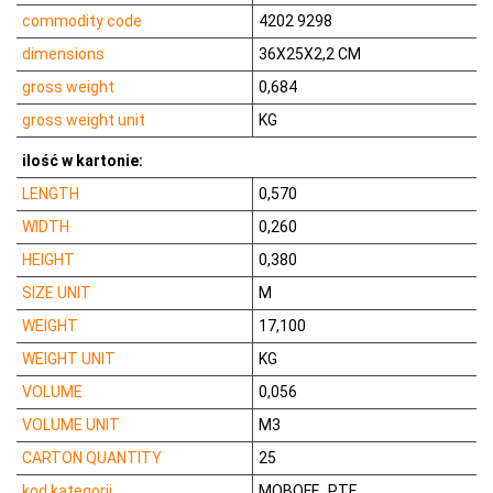
commodity code
4202 9298
dimensions
36X25X2,2 CM
gross weight
0,684
gross weight unit
KG
ilość w kartonie:
LENGTH
0,570
WIDTH
0,260
HEIGHT
0,380
SIZE UNIT
M
WEIGHT
17,100
WEIGHT UNIT
KG
VOLUME
0,056
VOLUME UNIT
M3
CARTON QUANTITY
25
kod kategorii
MOBOFF_PTF