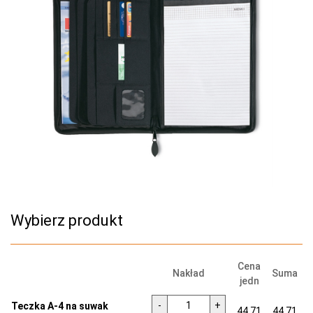
Wybierz produkt
Cena
Nakład
Suma
jedn
-
+
Teczka A-4 na suwak
44.71
44.71