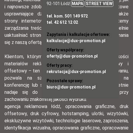
92-101 Łódź
MAPA
STREET VIEW
tel. kom. 501 149 972
tel. 42 612 12 02
Zapytania i kalkulacje ofertowe:
kalkulacje@dux-promotion.pl
Oferty współpracy:
oferty@dux-promotion.pl
Oferty pracy:
rekrutacja@dux-promotion.pl
Pozostałe sprawy:
biuro@dux-promotion.pl
O NAS
Jako agencja reklamowa działamy od 2008 roku. Naszą