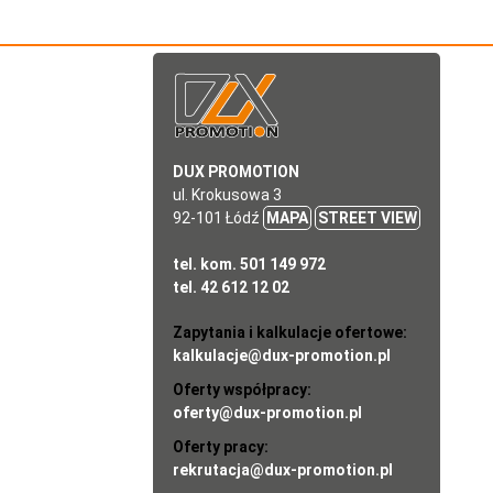
DUX PROMOTION
ul. Krokusowa 3
92-101 Łódź
MAPA
STREET VIEW
tel. kom. 501 149 972
tel. 42 612 12 02
Zapytania i kalkulacje ofertowe:
kalkulacje@dux-promotion.pl
Oferty współpracy:
oferty@dux-promotion.pl
Oferty pracy:
rekrutacja@dux-promotion.pl