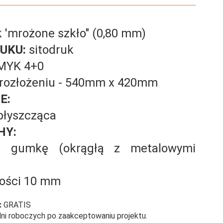
k 'mrożone szkło" (0,80 mm)
UKU:
sitodruk
MYK 4+0
rozłożeniu - 540mm x 420mm
E:
 błyszcząca
HY:
a gumkę (okrągłą z metalowymi
kości 10 mm
:
GRATIS
ni roboczych po zaakceptowaniu projektu.