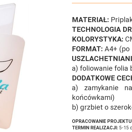
MATERIAŁ:
Pripla
TECHNOLOGIA DR
KOLORYSTYKA:
C
FORMAT:
A4+ (po 
USZLACHETNIANI
a) foliowanie folia
DODATKOWE CEC
a) zamykanie n
końcówkami)
b) grzbiet o szero
OPRACOWANIE PROJEKTU
TERMIN REALIZACJI:
5-15 d