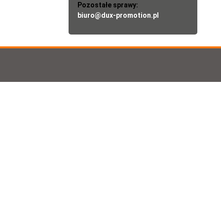
Pozostałe sprawy:
biuro@dux-promotion.pl
 (ulotki informacyjne, wizytówki, foldery, katalogi,
wniające działanie każdej firmy. Tworzymy także strony
tronę www firmy. Zapraszamy do zapoznania się z naszą
en pierwszy, dzięki krótkiemu przygotowaniu, pozwala na
a w dużym nakładzie przy zachowaniu znakomitej jakości
luzywne wizytówki, technologie laserowe, zaproszenia,