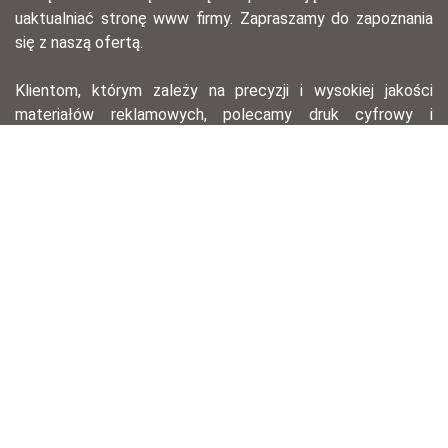
uaktualniać stronę www firmy. Zapraszamy do zapoznania
się z naszą ofertą.
Klientom, którym zależy na precyzji i wysokiej jakości
materiałów reklamowych, polecamy druk cyfrowy i
offsetowy – ten pierwszy, dzięki krótkiemu przygotowaniu,
pozwala na szybkie wydanie serii materiałów na
konferencję lub spotkanie biznesowe, drugi zaś świetnie
nadaje się do drukowania w dużym nakładzie przy
zachowaniu znakomitej jakości wydruku.
agencja reklamowa łódź, opracowania graficzne, druk
offsetowy, druk cyfrowy, hotstamping, ulotki, wizytówki,
ekskluzywne wizytówki, technologie laserowe, zaproszenia,
identyfikacja wizualna, opracowania graficzne, opracowanie
logotypów.