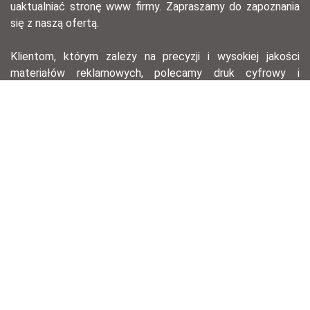
uaktualniać stronę www firmy. Zapraszamy do zapoznania
się z naszą ofertą.
Klientom, którym zależy na precyzji i wysokiej jakości
materiałów reklamowych, polecamy druk cyfrowy i
offsetowy – ten pierwszy, dzięki krótkiemu przygotowaniu,
pozwala na szybkie wydanie serii materiałów na
konferencję lub spotkanie biznesowe, drugi zaś świetnie
nadaje się do drukowania w dużym nakładzie przy
zachowaniu znakomitej jakości wydruku.
agencja reklamowa łódź, opracowania graficzne, druk
offsetowy, druk cyfrowy, hotstamping, ulotki, wizytówki,
ekskluzywne wizytówki, technologie laserowe, zaproszenia,
identyfikacja wizualna, opracowania graficzne, opracowanie
logotypów.
Regulamin sklepu
Ogólne warunki sprzedaży