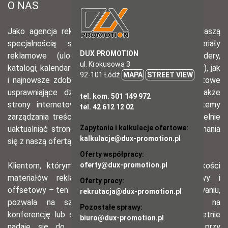
DUX PROMOTION
ul. Krokusowa 3
92-101 Łódź
MAPA
STREET VIEW
tel. kom. 501 149 972
tel. 42 612 12 02
Zapytania i kalkulacje ofertowe:
kalkulacje@dux-promotion.pl
Oferty współpracy:
oferty@dux-promotion.pl
Oferty pracy:
rekrutacja@dux-promotion.pl
Pozostałe sprawy:
biuro@dux-promotion.pl