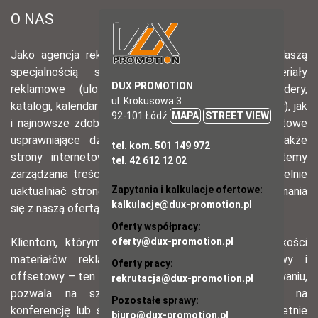
DUX PROMOTION
ul. Krokusowa 3
92-101 Łódź
MAPA
STREET VIEW
tel. kom. 501 149 972
tel. 42 612 12 02
Zapytania i kalkulacje ofertowe:
kalkulacje@dux-promotion.pl
Oferty współpracy:
oferty@dux-promotion.pl
Oferty pracy:
rekrutacja@dux-promotion.pl
Pozostałe sprawy:
biuro@dux-promotion.pl