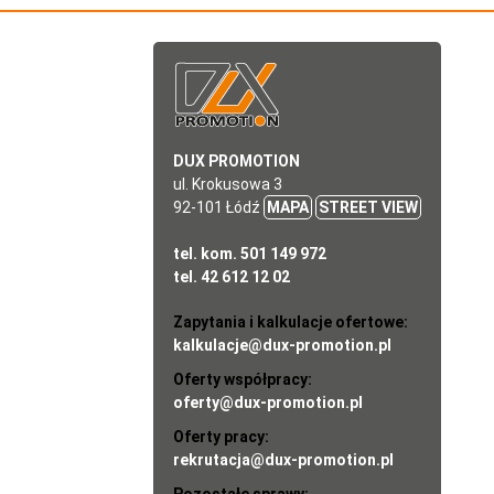
DUX PROMOTION
ul. Krokusowa 3
92-101 Łódź
MAPA
STREET VIEW
tel. kom. 501 149 972
tel. 42 612 12 02
Zapytania i kalkulacje ofertowe:
kalkulacje@dux-promotion.pl
Oferty współpracy:
oferty@dux-promotion.pl
Oferty pracy:
rekrutacja@dux-promotion.pl
Pozostałe sprawy: